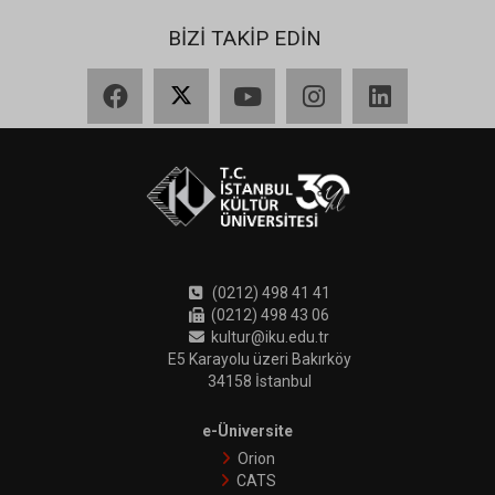
BİZİ TAKİP EDİN
Facebook
X
YouTube
Instagram
LinkedIn
(0212) 498 41 41
(0212) 498 43 06
kultur@iku.edu.tr
E5 Karayolu üzeri Bakırköy
34158 İstanbul
e-Üniversite
Orion
CATS