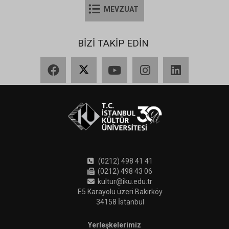
MEVZUAT
BİZİ TAKİP EDİN
Facebook
X
YouTube
Instagram
LinkedIn
(0212) 498 41 41
(0212) 498 43 06
kultur@iku.edu.tr
E5 Karayolu üzeri Bakırköy
34158 İstanbul
Yerleşkelerimiz